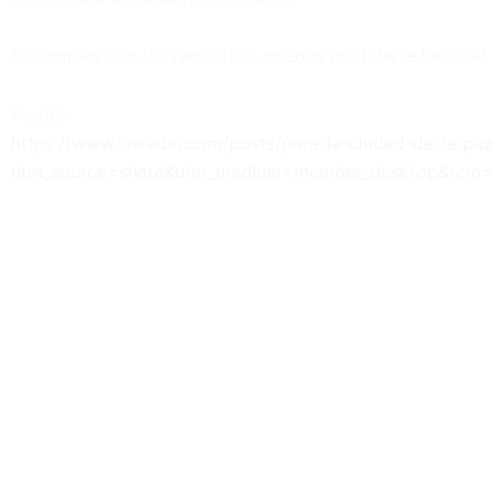
Si cumples con los requisitos, puedes postularte hasta el 
Fuente:
https://www.linkedin.com/posts/para-la-ciudad-de-la
utm_source=share&utm_medium=member_desktop&rcm