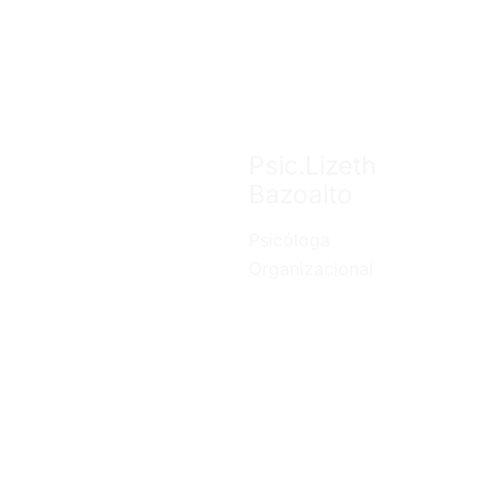
Haz clic aquí
Psic.Lizeth
Bazoalto
Psicóloga
Organizacional