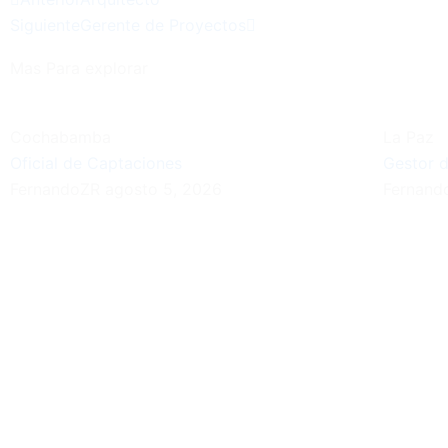
Siguiente
Gerente de Proyectos
Mas Para explorar
Cochabamba
La Paz
Oficial de Captaciones
Gestor 
FernandoZR
agosto 5, 2026
Fernan
¿Buscas una Gran Oportunidad?
Conoce nuestras ofertas laborales destacadas