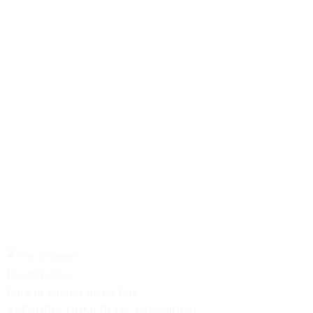
¿Buscas una Gran Oportunidad?
Descubre nuestras mejores ofertas de empleo
Descubre aquí
Descripción:
Para la ciudad de La Paz
ASESOR/A COMERCIAL HORMIGÓN