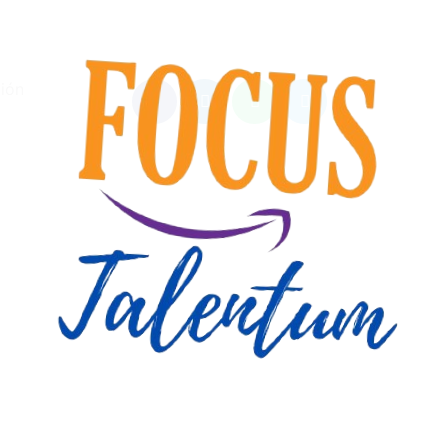
ión
tsApp
l Nacional