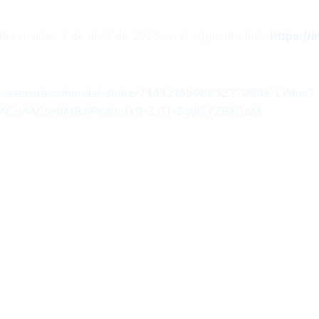
día martes 7 de abril de 2026 en el siguiente link:
https://
-paz-asesoracomercial-share-7445216596832370688-LWme?
=ACoAACIwitMBJlFKa0qfx9-3zTHZgvElYZBXQbM