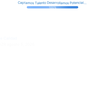
D
e
o
t
n
t
o
n
e
c
P
e
C
s
s
i
l
a
a
o
a
a
p
r
m
l
t
T
r
.
a
a
o
.
s
m
l
.
o
l
100%
de Calidad
doZR
agosto 5, 2026