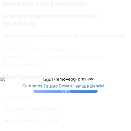
Comparte esta publicación
Unete a nuestra comunidad en
WhatsApp
Ingresa y conoce todas Las ofertas laborales a nivel Nacional
Ingresa aquí
Ant
Anterior
Analista de Operaciones
Siguiente
Pasantía Área Administrativa Operaciones
Restaurante
Siguiente
Mas Para explorar
m
T
a
s
l
o
a
.
l
o
m
.
o
l
a
s
.
r
e
t
P
l
r
n
p
o
a
t
a
t
a
o
i
e
s
D
n
e
c
C
100%
Cochabamba
Oficial de Captaciones
FernandoZR
agosto 5, 2026