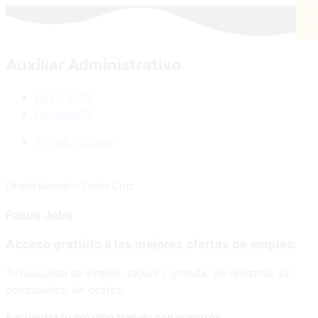
x
Auxiliar Administrativo
abril 1, 2026
FernandoZR
<<Pag. Principal
Oferta laboral – Santa Cruz
Focus
Jobs
Acceso gratuito a las mejores ofertas de empleo.
Tu búsqueda de empleo, segura y gratuita. Sin registros, sin
contraseñas, sin costos.
Encuentra tu próximo trabajo con nosotros.