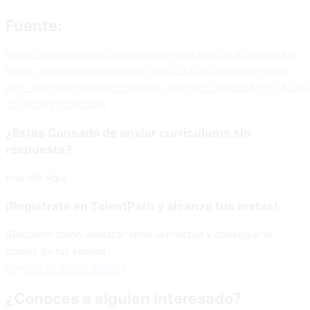
Fuente:
https://www.linkedin.com/posts/te-gustar%C3%ADa-ejecutar-
tareas-administrativas-share-7445122759174692864-lQax?
utm_source=share&utm_medium=member_desktop&rcm=ACoAA
3zTHZgvElYZBXQbM
¿Estas Cansado de enviar currículums sin
respuesta?
Has clic Aquí
¡Regístrate en TalentPath y alcanza tus metas!
¡Descubre cómo destacar entre la multitud y conseguir el
trabajo de tus sueños!
Agenda un Zoom Gratuito
¿Conoces a alguien interesado?