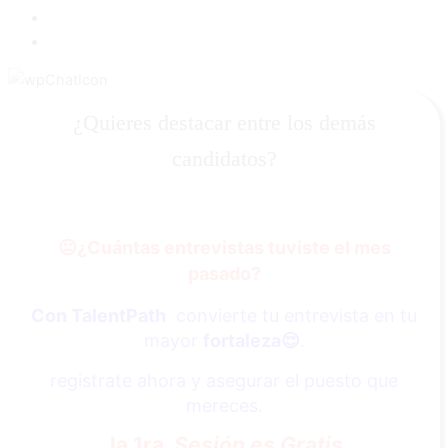
¿Quieres destacar entre los demás
candidatos?
😐
¿Cuántas entrevistas tuviste el mes
pasado?
Con TalentPath
convierte tu entrevista en tu
mayor
fortaleza
😌
.
registrate ahora y asegurar el puesto que
mereces.
la 1ra.
Sesión es Gratis