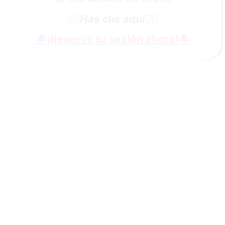
👇🏼
Has clic aquí
👇🏼
🔔
¡Reserva tu sesión ahora!
🔔