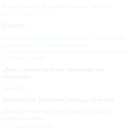
Si cumples con el perfil requerido ingresa tus datos aquí:
https://lnkd.in/e-tvrZ3
Fuente:
https://www.linkedin.com/posts/bancosol-s-a_convocatorias-
abril-activity-7445510568536387584-I1D4?
utm_source=share&utm_medium=member_desktop&rcm=ACoAA
3zTHZgvElYZBXQbM
¿Estas Cansado de enviar currículums sin
respuesta?
Has clic Aquí
¡Regístrate en TalentPath y alcanza tus metas!
¡Descubre cómo destacar entre la multitud y conseguir el
trabajo de tus sueños!
Agenda un Zoom Gratuito