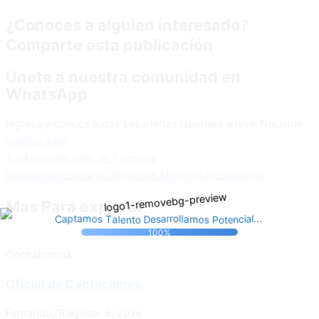
¿Conoces a alguien interesado?
Comparte esta publicación
Unete a nuestra comunidad en
WhatsApp
Ingresa y conoce todas Las ofertas laborales a nivel Nacional
Ingresa aquí
Ant
Anterior
Auxiliar de Farmacia
Siguiente
Asesor/a de Negocios Microcrédito
Siguiente
Mas Para explorar
l
o
a
m
s
T
a
s
e
P
l
o
.
n
l
o
m
.
t
o
t
a
.
o
r
e
t
D
l
n
r
e
c
p
C
s
i
a
a
a
100%
Cochabamba
Oficial de Captaciones
FernandoZR
agosto 5, 2026