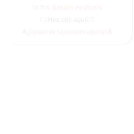
la 1ra.
Sesión es Gratis
👇🏼
Has clic aquí
👇🏼
🔔
¡Reserva tu sesión ahora!
🔔