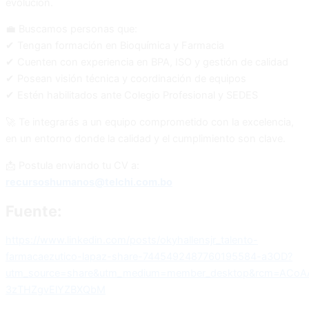
evolución.
💼 Buscamos personas que:
✔ Tengan formación en Bioquímica y Farmacia
✔ Cuenten con experiencia en BPA, ISO y gestión de calidad
✔ Posean visión técnica y coordinación de equipos
✔ Estén habilitados ante Colegio Profesional y SEDES
🚀 Te integrarás a un equipo comprometido con la excelencia,
en un entorno donde la calidad y el cumplimiento son clave.
📩 Postula enviando tu CV a:
recursoshumanos@telchi.com.bo
Fuente:
https://www.linkedin.com/posts/okyhallensjr_talento-
farmacaezutico-lapaz-share-7445492487760195584-a3OD?
utm_source=share&utm_medium=member_desktop&rcm=ACoAA
3zTHZgvElYZBXQbM