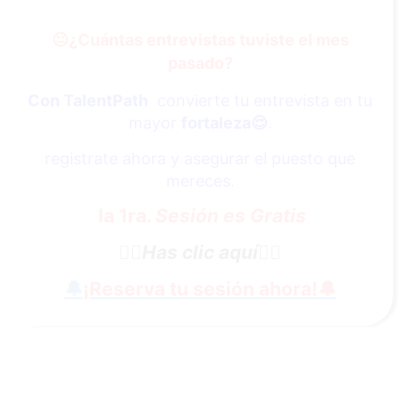
😐
¿Cuántas entrevistas tuviste el mes
pasado?
Con TalentPath
convierte tu entrevista en tu
mayor
fortaleza
😌
.
registrate ahora y asegurar el puesto que
mereces.
la 1ra.
Sesión es Gratis
👇🏼
Has clic aquí
👇🏼
🔔
¡Reserva tu sesión ahora!
🔔