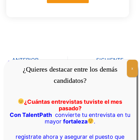
Ant
Sigui
ANTERIOR
SIGUIENTE
Jefe(a) de Supervisión de Sucursal
Asesor(a) de Crédito y Educación
¿Quieres destacar entre los demás
x
candidatos?
¿Cuántas entrevistas tuviste el mes
Mas Para Explorar
pasado?
Con TalentPath
convierte tu entrevista en tu
mayor
fortaleza
.
registrate ahora y asegurar el puesto que
Cochabamba