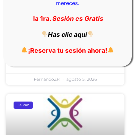
mereces.
la 1ra.
Sesión es Gratis
Has clic aquí
¡Reserva tu sesión ahora!
Oficial De Captaciones
FernandoZR
agosto 5, 2026
La Paz