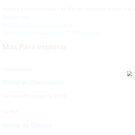
Ingresa y conoce todas Las ofertas laborales a nivel Naci
Ingresa aquí
Ant
Anterior
Agente de Seguros
Siguiente
Asesor Comercial PYME
Siguiente
Mas Para explorar
Cochabamba
Oficial de Captaciones
FernandoZR
agosto 5, 2026
La Paz
Gestor de Calidad