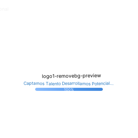
onal
t
t
o
n
o
P
e
e
s
l
D
n
o
a
e
m
c
T
C
s
a
i
a
s
a
a
p
l
r
o
l
t
r
.
.
a
o
l
.
m
100%