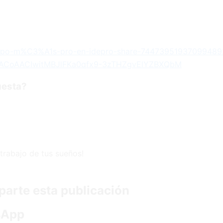
quipo-m%C3%A1s-pro-en-idepro-share-7447395193709948
ACoAACIwitMBJlFKa0qfx9-3zTHZgvElYZBXQbM
uesta?
trabajo de tus sueños!
arte esta publicación
sApp