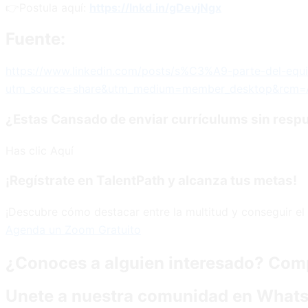
👉Postula aquí:
https://lnkd.in/gDevjNgx
Fuente:
https://www.linkedin.com/posts/s%C3%A9-parte-del-e
utm_source=share&utm_medium=member_desktop&rcm=
¿Estas Cansado de enviar currículums sin resp
Has clic Aquí
¡Regístrate en TalentPath y alcanza tus metas!
¡Descubre cómo destacar entre la multitud y conseguir el 
Agenda un Zoom Gratuito
¿Conoces a alguien interesado? Comp
Unete a nuestra comunidad en What