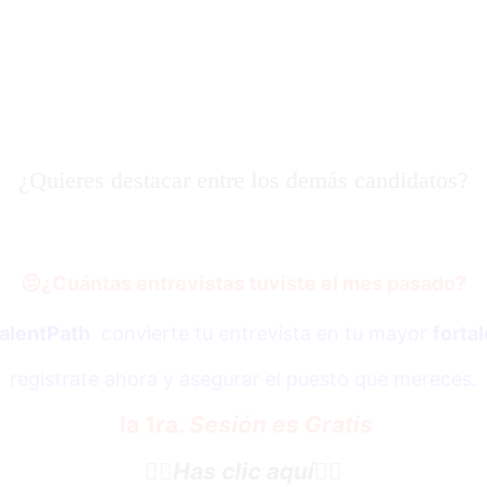
¿Quieres destacar entre los demás candidatos?
😐
¿Cuántas entrevistas tuviste el mes pasado?
alentPath
convierte tu entrevista en tu mayor
forta
registrate ahora y asegurar el puesto que mereces.
la 1ra.
Sesión es Gratis
👇🏼
Has clic aquí
👇🏼