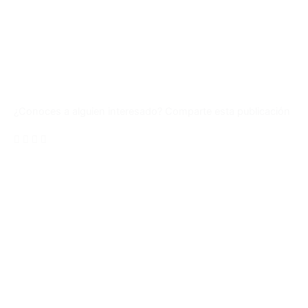
¿Conoces a alguien interesado? Comparte esta publicación
Unete a nuestra comunidad en
WhatsApp
Ingresa y conoce todas Las ofertas laborales a
nivel Nacional