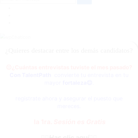
¿Quieres destacar entre los demás candidatos?
😐
¿Cuántas entrevistas tuviste el mes pasado?
Con TalentPath
convierte tu entrevista en tu
mayor
fortaleza
😌
.
registrate ahora y asegurar el puesto que
mereces.
la 1ra.
Sesión es Gratis
👇🏼
Has clic aquí
👇🏼