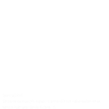
¿Buscas una Gran Oportunidad?
Descubre nuestras mejores ofertas de empleo
Descubre aquí
Descripción:
Se parte de nuestro equipo y potencia tus habilidades en el
banco más grande de Bolivia. 🥇