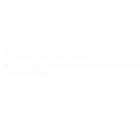
¡Te estamos esperando!
hashtag#Postúlate
🫵🏼 Postúlate en el siguiente link
https://lnkd.in/eK4_V_Jj
🔎 Importante: Las ofertas laborales únicamente son
publicadas por los canales oficiales de nuestra entidad.
Fuente:
https://www.linkedin.com/posts/bancounion_convocatorias-
activity-7447343976891838466-S82B?
utm_source=share&utm_medium=member_desktop&rcm=ACoAA
3zTHZgvElYZBXQbM