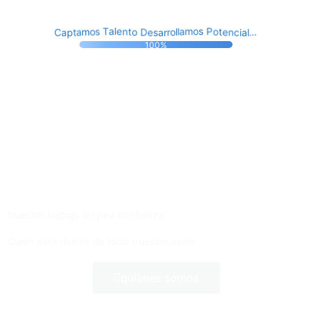
C
c
e
n
D
s
e
i
o
a
t
a
t
a
o
p
n
r
l
P
t
e
r
.
s
a
l
o
.
m
o
l
.
a
o
l
s
a
T
m
100%
¿Buscas una Gran Oportunidad?
Conoce nuestras ofertas laborales destacadas
Haz clic aquí
Nuestro trabajo inspira confianza
Quien esta detrás de todo nuestro éxito
quienes somos