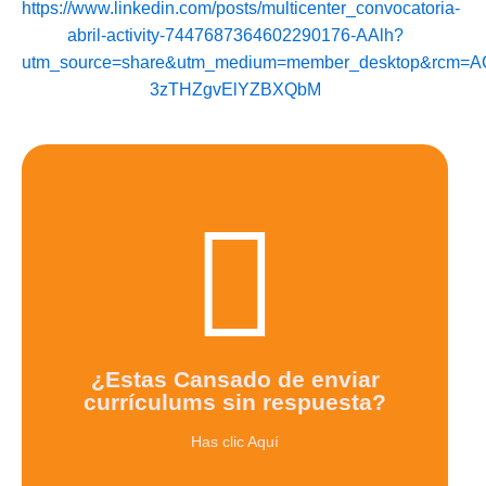
https://www.linkedin.com/posts/multicenter_convocatoria-
abril-activity-7447687364602290176-AAlh?
utm_source=share&utm_medium=member_desktop&rcm=A
3zTHZgvElYZBXQbM
¡Regístrate en TalentPath y
alcanza tus metas!
¡Descubre cómo destacar entre la multitud y
conseguir el trabajo de tus sueños!
¿Estas Cansado de enviar
currículums sin respuesta?
Agenda un Zoom Gratuito
Has clic Aquí