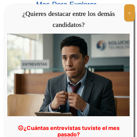
Mas Para Explorar
¿Quieres destacar entre los demás
x
candidatos?
Cochabamba
😐
¿Cuántas entrevistas tuviste el mes
pasado?