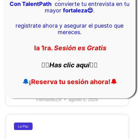
Con TalentPath
convierte tu entrevista en tu
mayor
fortaleza
😌
.
registrate ahora y asegurar el puesto que
mereces.
la 1ra.
Sesión es Gratis
👇🏼
Has clic aquí
👇🏼
🔔
¡Reserva tu sesión ahora!
🔔
Oficial De Captaciones
FernandoZR
agosto 5, 2026
La Paz