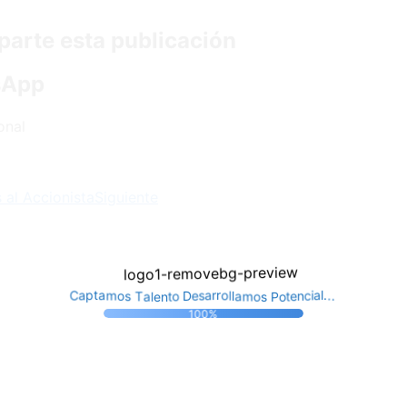
arte esta publicación
sApp
onal
 al Accionista
Siguiente
o
t
t
e
o
n
P
D
e
n
s
l
e
c
o
C
a
s
i
m
a
T
a
a
a
p
r
s
l
t
r
.
l
a
o
o
.
m
l
.
100%