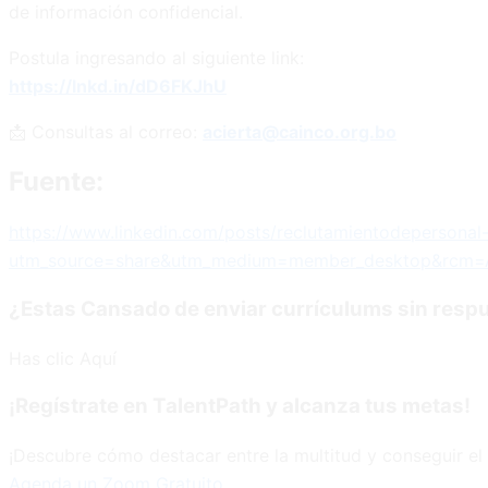
de información confidencial.
Postula ingresando al siguiente link:
https://lnkd.in/dD6FKJhU
📩 Consultas al correo:
acierta@cainco.org.bo
Fuente:
https://www.linkedin.com/posts/reclutamientodeperson
utm_source=share&utm_medium=member_desktop&rcm=
¿Estas Cansado de enviar currículums sin resp
Has clic Aquí
¡Regístrate en TalentPath y alcanza tus metas!
¡Descubre cómo destacar entre la multitud y conseguir el 
Agenda un Zoom Gratuito