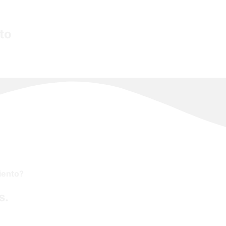
to
iento?
s.