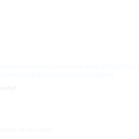
al-reclutamientoyselecciondepersonal-share-74476879343
ACoAACIwitMBJlFKa0qfx9-3zTHZgvElYZBXQbM
uesta?
trabajo de tus sueños!