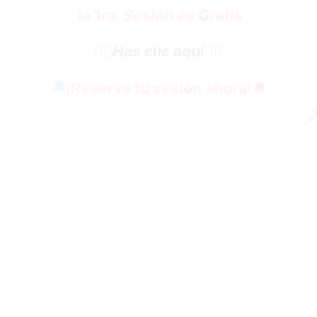
la 1ra.
Sesión es Gratis
👇🏼
Has clic aquí
👇🏼
🔔
¡Reserva tu sesión ahora!
🔔