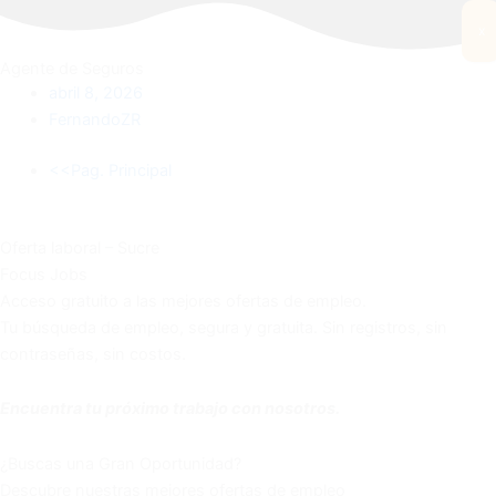
x
Agente de Seguros
abril 8, 2026
FernandoZR
<<Pag. Principal
Oferta laboral – Sucre
Focus
Jobs
Acceso gratuito a las mejores ofertas de empleo.
Tu búsqueda de empleo, segura y gratuita. Sin registros, sin
contraseñas, sin costos.
Encuentra tu próximo trabajo con nosotros.
¿Buscas una Gran Oportunidad?
Descubre nuestras mejores ofertas de empleo