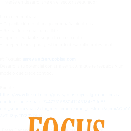
– Interés en desarrollarte en el sector asegurador.
Lo que encontrarás
– Capacitación continua y acompañamiento real.
– Respaldo de una marca líder.
– Ingresos variables según tu crecimiento.
– Independencia para gestionar tu desarrollo profesional.
📩 Postula:
aarevalo@grupobisa.com
Desarrolla tu potencial con una estructura que te respalda y un
modelo que crece contigo.
Fuente:
https://www.linkedin.com/posts/construye-algo-que-crezca-
contigo-sucre-share-7447751583041245184-GJdE?
utm_source=share&utm_medium=member_desktop&rcm=ACoAAC
3zTHZgvElYZBXQbM
¿Estas Cansado de enviar currículums sin respuesta?