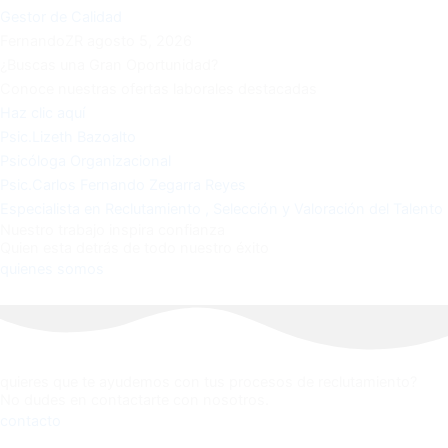
Gestor de Calidad
FernandoZR
agosto 5, 2026
¿Buscas una Gran Oportunidad?
Conoce nuestras ofertas laborales destacadas
Haz clic aquí
Psic.Lizeth Bazoalto
Psicóloga Organizacional
Psic.Carlos Fernando Zegarra Reyes
Especialista en Reclutamiento , Selección y Valoración del Talento
Nuestro trabajo inspira confianza
Quien esta detrás de todo nuestro éxito
quienes somos
quieres que te ayudemos con tus procesos de reclutamiento?
No dudes en contactarte con nosotros.
contacto