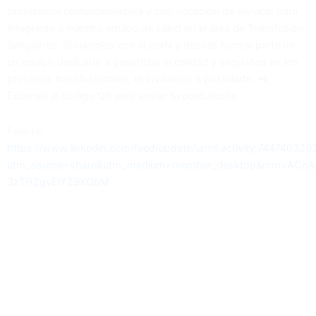
profesional comprometido/a y con vocación de servicio para
integrarse a nuestro equipo de salud en el área de Transfusión
Sanguínea. Si cumples con el perfil y deseas formar parte de
un equipo dedicado a garantizar la calidad y seguridad en los
procesos transfusionales, te invitamos a postularte. 📲
Escaneá el código QR para enviar tu postulación
Fuente:
https://www.linkedin.com/feed/update/urn:li:activity:7447403
utm_source=share&utm_medium=member_desktop&rcm=ACoAA
3zTHZgvElYZBXQbM