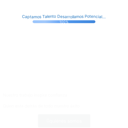
r
t
.
l
r
p
a
a
a
a
o
i
.
s
C
m
c
l
e
.
n
o
D
l
e
s
o
a
T
t
m
t
a
o
l
o
s
e
n
P
100%
¿Buscas una Gran Oportunidad?
Conoce nuestras ofertas laborales destacadas
Haz clic aquí
Nuestro trabajo inspira confianza
Quien esta detrás de todo nuestro éxito
quienes somos