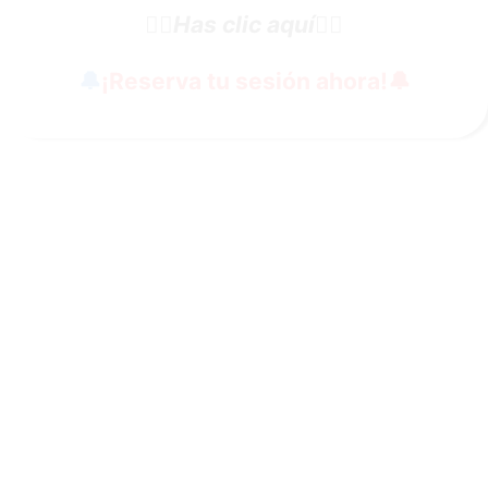
👇🏼
Has clic aquí
👇🏼
🔔
¡Reserva tu sesión ahora!
🔔