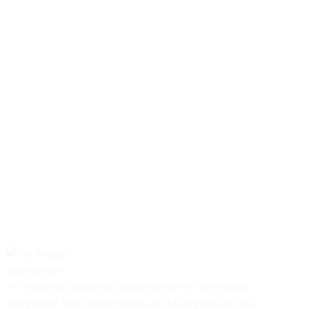
¿Buscas una Gran Oportunidad?
Descubre nuestras mejores ofertas de empleo
Descubre aquí
Descripción:
📢 ¡Estamos buscando Bioquímico/a en Transfusión
Sanguínea! Nos encontramos en la búsqueda de un/a