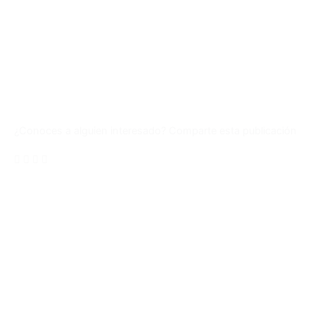
¿Conoces a alguien interesado? Comparte esta publicación
Unete a nuestra comunidad en
WhatsApp
Ingresa y conoce todas Las ofertas laborales a