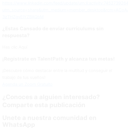
https://www.linkedin.com/feed/update/urn:li:activity:74527392
utm_source=share&utm_medium=member_desktop&rcm=ACoAA
3zTHZgvElYZBXQbM
¿Estas Cansado de enviar currículums sin
respuesta?
Has clic Aquí
¡Regístrate en TalentPath y alcanza tus metas!
¡Descubre cómo destacar entre la multitud y conseguir el
trabajo de tus sueños!
Agenda un Zoom Gratuito
¿Conoces a alguien interesado?
Comparte esta publicación
Unete a nuestra comunidad en
WhatsApp