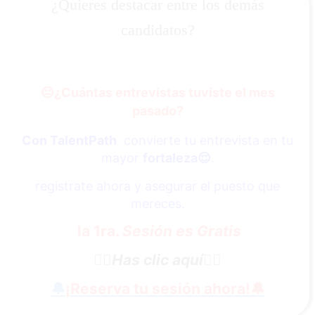
¿Quieres destacar entre los demás
candidatos?
😐
¿Cuántas entrevistas tuviste el mes
pasado?
Con TalentPath
convierte tu entrevista en tu
mayor
fortaleza
😌
.
registrate ahora y asegurar el puesto que
mereces.
la 1ra.
Sesión es Gratis
👇🏼
Has clic aquí
👇🏼
🔔
¡Reserva tu sesión ahora!
🔔