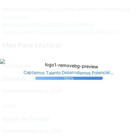
Ingresa y conoce todas Las ofertas laborales a nivel Nacional
Ingresa aquí
Ant
Anterior
Analista Incidencias y Monitoreo
Siguiente
Pasante de Desarrollo Organizacional
Siguiente
Mas Para explorar
Cochabamba
s
l
a
o
.
l
m
.
T
o
a
m
.
r
t
a
l
o
r
p
l
a
s
a
a
e
i
P
s
n
C
o
c
t
t
e
o
e
D
n
Oficial de Captaciones
100%
FernandoZR
agosto 5, 2026
La Paz
Gestor de Calidad
FernandoZR
agosto 5, 2026