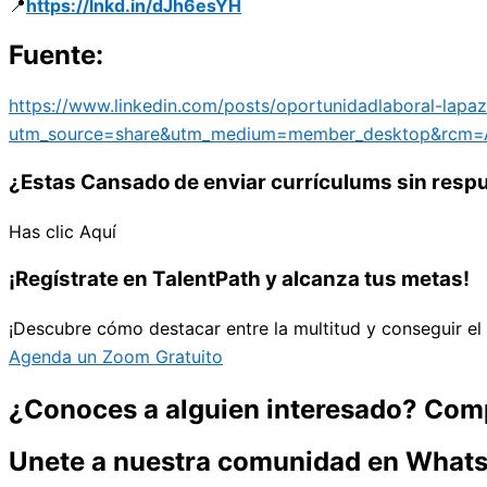
📍
https://lnkd.in/dJh6esYH
Fuente:
https://www.linkedin.com/posts/oportunidadlaboral-lap
utm_source=share&utm_medium=member_desktop&rcm=
¿Estas Cansado de enviar currículums sin resp
Has clic Aquí
¡Regístrate en TalentPath y alcanza tus metas!
¡Descubre cómo destacar entre la multitud y conseguir el 
Agenda un Zoom Gratuito
¿Conoces a alguien interesado? Comp
Unete a nuestra comunidad en What