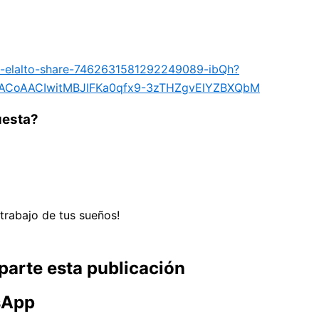
az-elalto-share-7462631581292249089-ibQh?
ACoAACIwitMBJlFKa0qfx9-3zTHZgvElYZBXQbM
uesta?
trabajo de tus sueños!
arte esta publicación
sApp