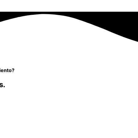
iento?
s.