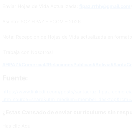
Enviar Hojas de Vida Actualizada:
fipaz.rrhh@gmail.com
Asunto: SCZ FIPAZ – ECOM – 2026
Nota: Recepción de Hojas de Vida actualizada en formato
¡Trabaja con Nosotros!
#FIPAZ
#Comercial
#RelacionesPublicas
#Bolivia
#SantaC
Fuente:
https://www.linkedin.com/posts/santacruz-fipaz-comer
utm_source=share&utm_medium=member_desktop&rcm=
¿Estas Cansado de enviar currículums sin resp
Has clic Aquí