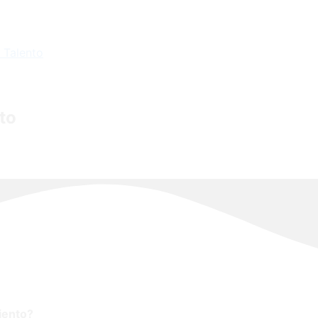
l Talento
to
iento?