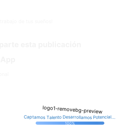
trabajo de tus sueños!
arte esta publicación
sApp
onal
o
n
t
P
e
t
s
l
o
o
a
e
m
T
D
n
a
s
e
c
C
l
s
o
i
.
a
a
l
a
p
m
r
l
t
.
r
.
a
o
100%