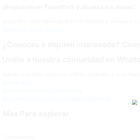
¡Regístrate en TalentPath y alcanza tus metas!
¡Descubre cómo destacar entre la multitud y conseguir el 
Agenda un Zoom Gratuito
¿Conoces a alguien interesado? Comp
Unete a nuestra comunidad en What
Ingresa y conoce todas Las ofertas laborales a nivel Naci
Ingresa aquí
Ant
Anterior
Asesores Comerciales
Siguiente
Gestor Legal y Compliance
Siguiente
Mas Para explorar
Cochabamba