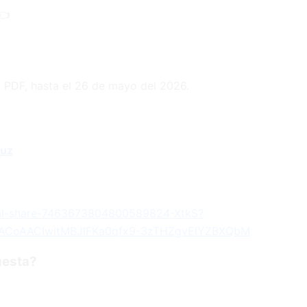
👈
 PDF, hasta el 26 de mayo del 2026.
ruz
cial-share-7463673804800589824-XtkS?
ACoAACIwitMBJlFKa0qfx9-3zTHZgvElYZBXQbM
uesta?