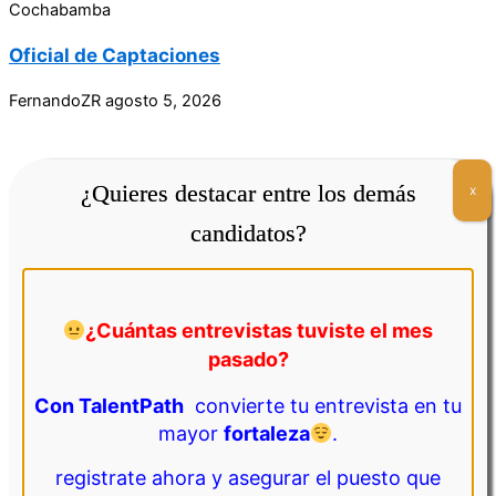
Cochabamba
Oficial de Captaciones
FernandoZR
agosto 5, 2026
¿Quieres destacar entre los demás
x
candidatos?
¿Cuántas entrevistas tuviste el mes
La Paz
pasado?
Gestor de Calidad
Con TalentPath
convierte tu entrevista en tu
mayor
fortaleza
.
FernandoZR
agosto 5, 2026
registrate ahora y asegurar el puesto que
¿Buscas una Gran Oportunidad?