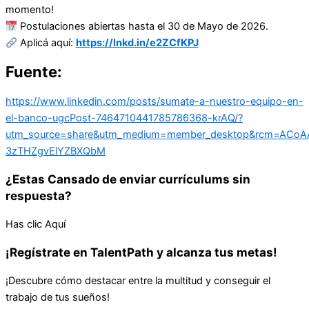
momento!
Postulaciones abiertas hasta el 30 de Mayo de 2026.
Aplicá aquí:
https://lnkd.in/e2ZCfKPJ
Fuente:
https://www.linkedin.com/posts/sumate-a-nuestro-equipo-en-
el-banco-ugcPost-7464710441785786368-krAQ/?
utm_source=share&utm_medium=member_desktop&rcm=ACoAA
3zTHZgvElYZBXQbM
¿Estas Cansado de enviar currículums sin
respuesta?
Has clic Aquí
¡Regístrate en TalentPath y alcanza tus metas!
¡Descubre cómo destacar entre la multitud y conseguir el
trabajo de tus sueños!