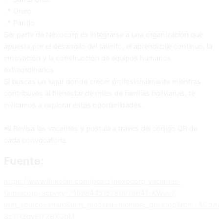
📍 Oruro
📍 Pando
Ser parte de Nexocorp es integrarse a una organización que
apuesta por el desarrollo del talento, el aprendizaje continuo, la
innovación y la construcción de equipos humanos
extraordinarios.
Si buscas un lugar donde crecer profesionalmente mientras
contribuyes al bienestar de miles de familias bolivianas, te
invitamos a explorar estas oportunidades.
📲 Revisa las vacantes y postula a través del código QR de
cada convocatoria.
Fuente:
https://www.linkedin.com/posts/nexocorp_vacantes-
farmacorp-activity-7469844515780976641-KWuv?
utm_source=share&utm_medium=member_desktop&rcm=ACoAA
3zTHZgvElYZBXQbM