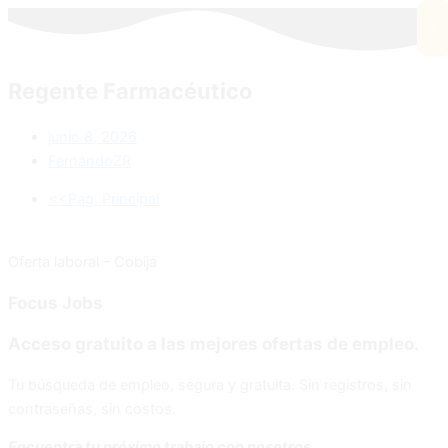
x
Regente Farmacéutico
junio 8, 2026
FernandoZR
<<Pag. Principal
Oferta laboral – Cobija
Focus
Jobs
Acceso gratuito a las mejores ofertas de empleo.
Tu búsqueda de empleo, segura y gratuita. Sin registros, sin
contraseñas, sin costos.
Encuentra tu próximo trabajo con nosotros.