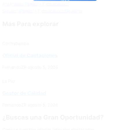
Ant
Anterior
Regente Farmacéutico
Siguiente
Regente Farmacéutico
Siguiente
Mas Para explorar
Cochabamba
Oficial de Captaciones
FernandoZR
agosto 5, 2026
La Paz
Gestor de Calidad
FernandoZR
agosto 5, 2026
¿Buscas una Gran Oportunidad?
Conoce nuestras ofertas laborales destacadas