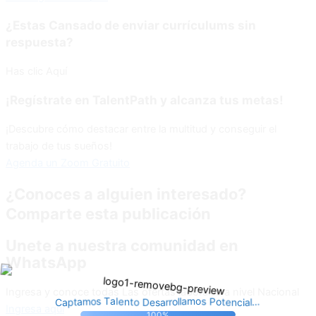
¿Estas Cansado de enviar currículums sin
respuesta?
Has clic Aquí
¡Regístrate en TalentPath y alcanza tus metas!
¡Descubre cómo destacar entre la multitud y conseguir el
trabajo de tus sueños!
Agenda un Zoom Gratuito
¿Conoces a alguien interesado?
Comparte esta publicación
Unete a nuestra comunidad en
WhatsApp
Ingresa y conoce todas Las ofertas laborales a nivel Nacional
t
t
o
o
n
e
P
e
D
s
n
l
o
e
a
c
C
m
s
T
i
a
a
a
a
s
p
r
l
l
t
r
o
.
a
o
.
.
m
l
Ingresa aquí
100%