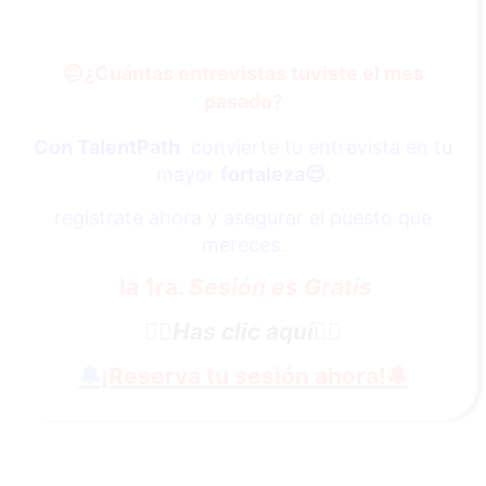
😐
¿Cuántas entrevistas tuviste el mes
pasado?
Con TalentPath
convierte tu entrevista en tu
mayor
fortaleza
😌
.
registrate ahora y asegurar el puesto que
mereces.
la 1ra.
Sesión es Gratis
👇🏼
Has clic aquí
👇🏼
🔔
¡Reserva tu sesión ahora!
🔔