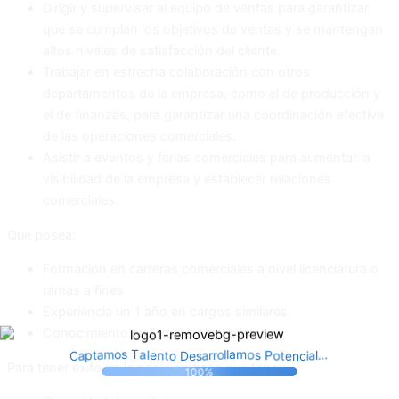
Dirigir y supervisar al equipo de ventas para garantizar
que se cumplan los objetivos de ventas y se mantengan
altos niveles de satisfacción del cliente.
Trabajar en estrecha colaboración con otros
departamentos de la empresa, como el de producción y
el de finanzas, para garantizar una coordinación efectiva
de las operaciones comerciales.
Asistir a eventos y ferias comerciales para aumentar la
visibilidad de la empresa y establecer relaciones
comerciales.
Que posea:
Formación en carreras comerciales a nivel licenciatura o
ramas a fines
Experiencia un 1 año en cargos similares.
Conocimiento en Excel a nivel básico.
l
o
a
m
s
T
a
s
e
P
l
o
.
n
l
o
m
.
t
o
t
a
.
o
r
e
t
D
l
n
r
e
c
p
C
s
i
a
a
a
Para tener éxito en la posición tiene que tener:
100%