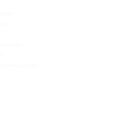
atación
ión.
 empleados
os
ección de personal