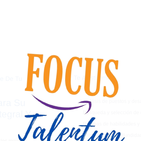
Te Asistiremos:
te De Tu
ara Su
Análisis de puestos y desa
egral Y
Búsqueda y selección de 
Pruebas de habilidades y 
Entrevistas en profundid
 los mejores