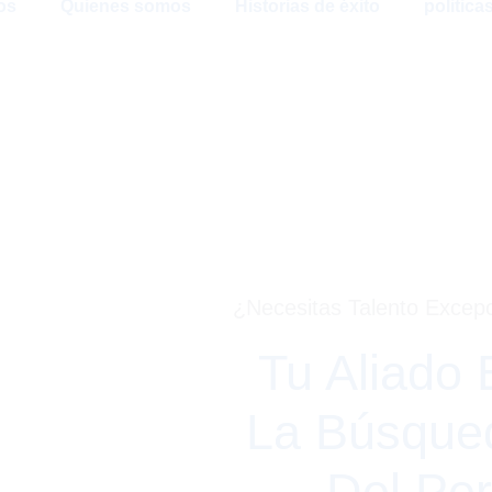
os
Quienes somos
Historias de éxito
politica
¿Necesitas Talento Excep
Tu Aliado 
La Búsque
Del Per