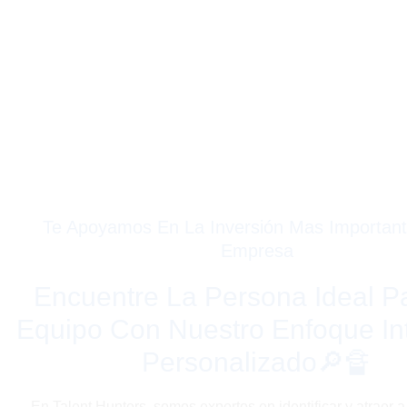
Te Apoyamos En La Inversión Mas Importan
Empresa
Encuentre La Persona Ideal P
Equipo Con Nuestro Enfoque Int
Personalizado🔎🔏
En Talent Hunters, somos expertos en identificar y atraer a