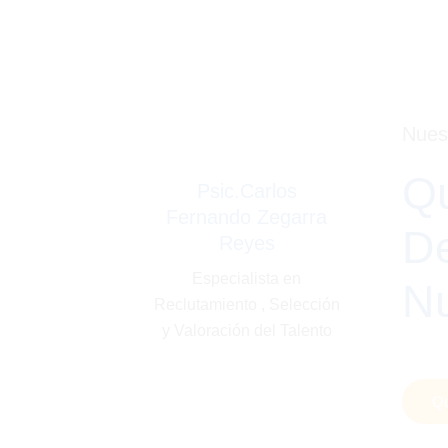
Nuest
Qu
Psic.Carlos
Fernando Zegarra
De
Reyes
Especialista en
Nu
Reclutamiento , Selección
y Valoración del Talento
Q