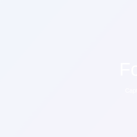
F
Capt