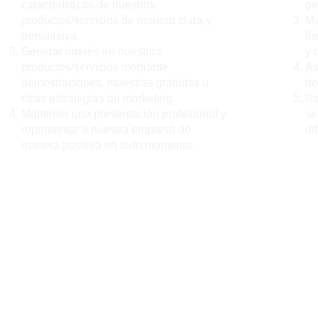
características de nuestros
ge
productos/servicios de manera clara y
Ma
persuasiva.
fí
Generar interés en nuestros
y 
productos/servicios mediante
As
demostraciones, muestras gratuitas u
do
otras estrategias de marketing.
Re
Mantener una presentación profesional y
se
representar a nuestra empresa de
di
manera positiva en todo momento.