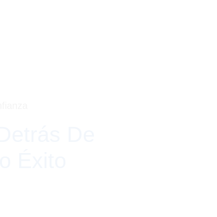
nfianza
Detrás De
o Éxito