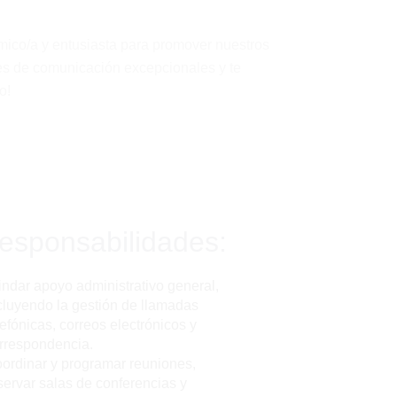
mico/a y entusiasta para promover nuestros
des de comunicación excepcionales y te
o!
esponsabilidades:
indar apoyo administrativo general,
cluyendo la gestión de llamadas
lefónicas, correos electrónicos y
rrespondencia.
ordinar y programar reuniones,
servar salas de conferencias y