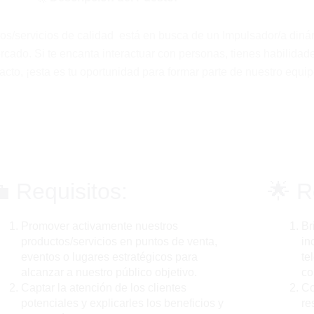
tos/servicios de calidad está en busca de un Impulsador/a diná
rcado. Si te encanta interactuar con personas, tienes habilida
cto, ¡esta es tu oportunidad para formar parte de nuestro equip
 Requisitos:
🌟 R
Promover activamente nuestros
Br
productos/servicios en puntos de venta,
in
eventos o lugares estratégicos para
te
alcanzar a nuestro público objetivo.
co
Captar la atención de los clientes
Co
potenciales y explicarles los beneficios y
re