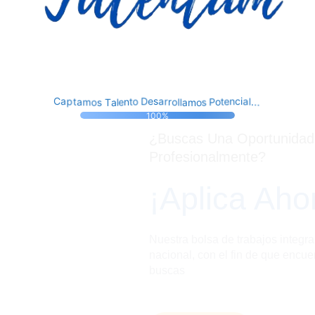
D
n
e
o
t
t
e
o
c
n
C
P
s
e
i
s
a
l
a
a
o
p
a
r
l
t
m
r
.
T
a
o
.
m
a
l
.
o
s
l
100%
¿Buscas Una Oportunidad
Profesionalmente?
¡Aplica Aho
Nuestra bolsa de trabajos integra
nacional, con el fin de que encue
buscas