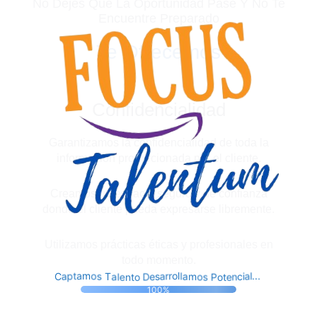
No Dejes Que La Oportunidad Pase Y No Te
Encuentre Preparado
Te Ofrecemos
Confidencialidad
Garantizamos la confidencialidad de toda la
información proporcionada por el cliente.
Creamos un espacio seguro y de confianza
donde el cliente pueda expresarse libremente.
Utilizamos prácticas éticas y profesionales en
todo momento.
t
t
o
n
o
P
e
e
s
l
D
n
o
a
e
m
c
T
C
s
a
i
a
s
a
a
p
l
r
o
l
t
r
.
.
a
o
l
.
m
100%