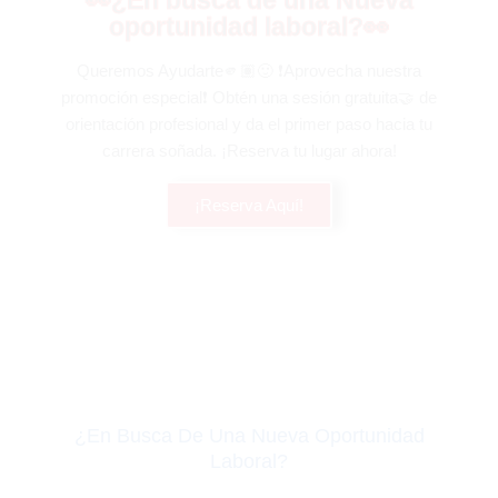
👀¿En busca de una Nueva
oportunidad laboral?👀
Queremos Ayudarte🫵🏽🙂 ❗Aprovecha nuestra
promoción especial❗ Obtén una sesión gratuita🤝 de
orientación profesional y da el primer paso hacia tu
carrera soñada. ¡Reserva tu lugar ahora!
¡Reserva Aquí!
¿En Busca De Una Nueva Oportunidad
Laboral?