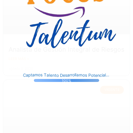
Analista de Gestión Integral de Riesgos
LEER MÁS »
agosto 5, 2026
C
c
s
e
n
i
D
e
a
o
a
t
a
t
p
o
r
n
l
t
P
r
e
.
a
o
s
.
l
m
l
.
o
o
l
a
s
a
T
m
100%
VIGENTE