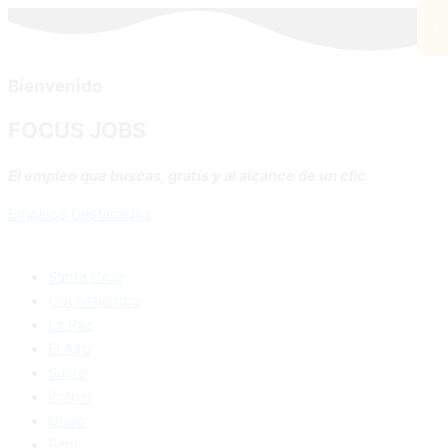
x
Bienvenido
FOCUS JOBS
El empleo que buscas, gratis y al alcance de un clic
Empleos Destacados
Santa Cruz
Cochabamba
La Paz
El Alto
Sucre
Potosí
Oruro
Beni