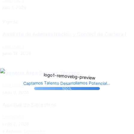
Leer más »
julio 1, 2026
Vigente
Analista de Administración y Control de Cartera I
Leer más »
junio 18, 2026
Pasantía Área Soporte Técnico
t
t
o
o
n
e
P
e
D
s
n
l
o
e
a
c
C
m
s
T
i
a
a
a
a
s
p
r
l
l
t
r
o
.
a
o
.
.
m
l
Leer más »
100%
junio 3, 2026
Auxiliar de Siniestros
Leer más »
junio 2, 2026
« Anterior
Siguiente »