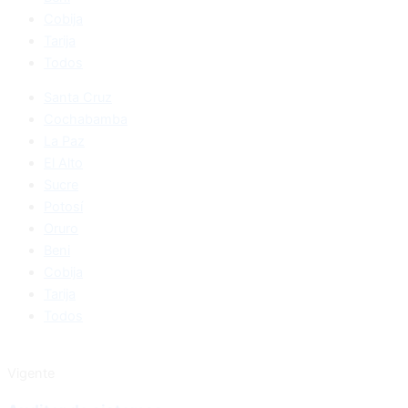
Cobija
Tarija
Todos
Santa Cruz
Cochabamba
La Paz
El Alto
Sucre
Potosí
Oruro
Beni
Cobija
Tarija
Todos
Vigente