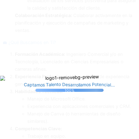
evaluación de los servicios postventa para asegurar
la calidad y satisfacción del cliente.
Colaboración Estratégica:
Colaborar activamente en la
planificación y ejecución de campañas de marketing y
ventas.
💼 ¿Qué Buscamos en Ti?
Formación Académica:
Ingeniero Comercial y/o en
Tecnología, Licenciado en Ciencias Empresariales o
carreras afines.
Experiencia Profesional:
Mínimo 1 año de experiencia
general en cargos comerciales.
i
s
C
c
a
e
a
n
D
a
e
p
o
r
t
l
t
t
r
o
.
n
a
o
P
.
e
m
l
.
s
o
l
l
s
a
o
T
m
a
100%
Habilidades Técnicas:
Manejo de Microsoft Office.
Experiencia con aplicaciones comerciales y CRM.
Manejo de Canva (o herramientas de diseño
similares).
Competencias Clave:
Trabajo en equipo.