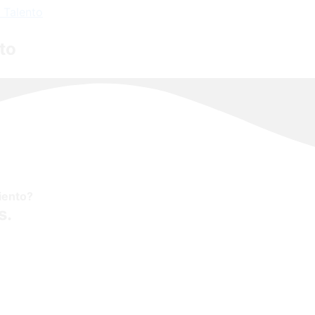
l Talento
to
iento?
s.