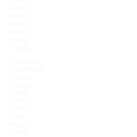
Potosí
Oruro
Beni
Cobija
Tarija
Todos
Santa Cruz
Cochabamba
La Paz
El Alto
Sucre
Potosí
Oruro
Beni
Cobija
Tarija