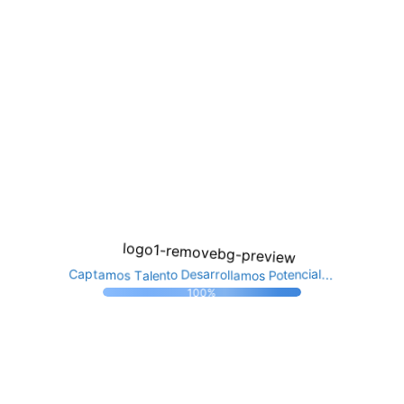
o
n
t
P
e
t
s
l
o
o
a
e
m
T
D
n
a
s
e
c
C
l
s
o
i
.
a
a
l
a
p
m
r
l
t
.
r
.
a
o
100%