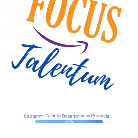
y fórmulas).
ntarios (PEEPS, UEPS).
plimiento de objetivos.
 en plena expansión.
estrategias comerciales y operativas.
rvicio al cliente de la clínica.
.
l
m
.
o
o
a
l
.
r
t
l
s
r
p
a
a
a
T
a
m
i
s
a
C
o
c
e
l
s
n
e
D
P
n
o
e
t
t
o
100%