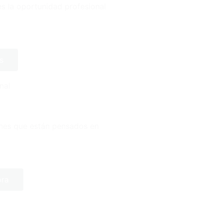
es la oportunidad profesional
s
nal
anes que están pensados en
ora