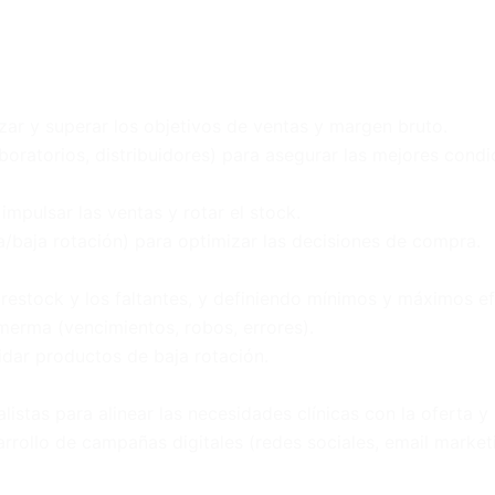
nzar y superar los objetivos de ventas y margen bruto.
oratorios, distribuidores) para asegurar las mejores condi
mpulsar las ventas y rotar el stock.
/baja rotación) para optimizar las decisiones de compra.
restock y los faltantes, y definiendo mínimos y máximos ef
 merma (vencimientos, robos, errores).
uidar productos de baja rotación.
tas para alinear las necesidades clínicas con la oferta y 
rrollo de campañas digitales (redes sociales, email marke